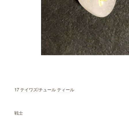
17
テイワズ
/チュール
ティー
ル
戦士