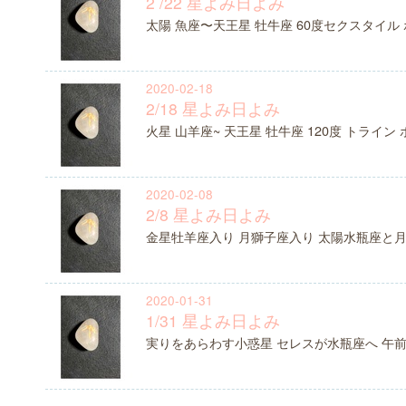
2 /22 星よみ日よみ
太陽 魚座〜天王星 牡牛座 60度セクスタイル
2020-02-18
2/18 星よみ日よみ
火星 山羊座~ 天王星 牡牛座 120度 トライン
2020-02-08
2/8 星よみ日よみ
金星牡羊座入り 月獅子座入り 太陽水瓶座と
2020-01-31
1/31 星よみ日よみ
実りをあらわす小惑星 セレスが水瓶座へ 午前