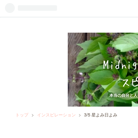
Midni
ス
本当の自分と人
トップ
>
インスピレーション
>
3/5 星よみ日よみ