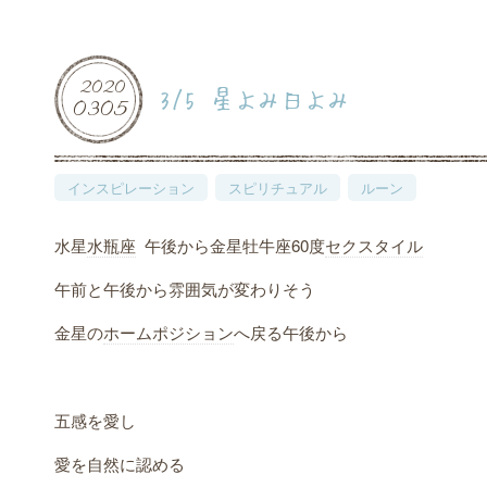
2020
3/5 星よみ日よみ
03
05
インスピレーション
スピリチュアル
ルーン
水星
水瓶座
午後から金星牡牛座60度
セクスタイル
午前と午後から雰囲気が変わりそう
金星の
ホームポジション
へ戻る午後から
五感を愛し
愛を自然に認める